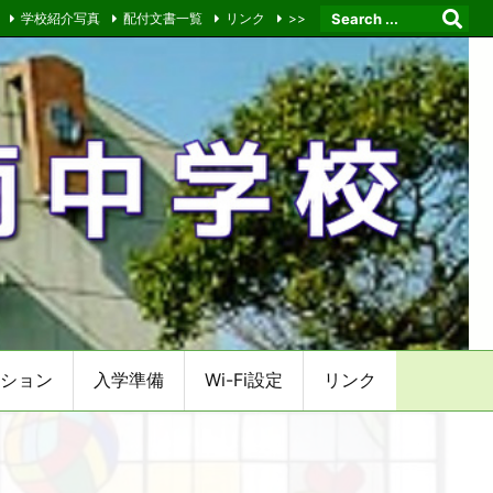
学校紹介写真
配付文書一覧
リンク
>>
ション
入学準備
Wi-Fi設定
リンク