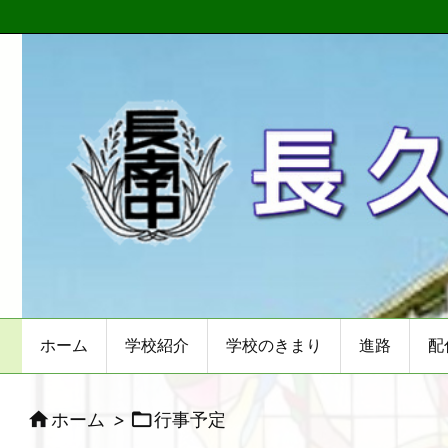
ホーム
学校紹介
学校のきまり
進路
配


ホーム
>
行事予定