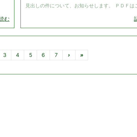
見出しの件について、お知らせします。 ＰＤＦは
読む
3
4
5
6
7
›
»