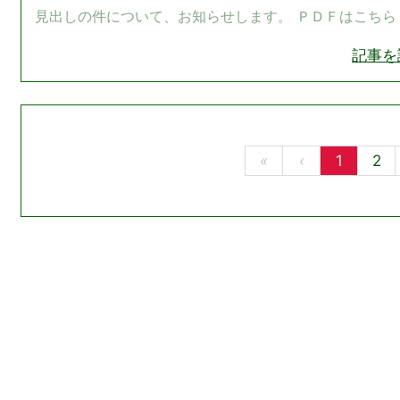
見出しの件について、お知らせします。 ＰＤＦはこちら
記事を
«
‹
1
2