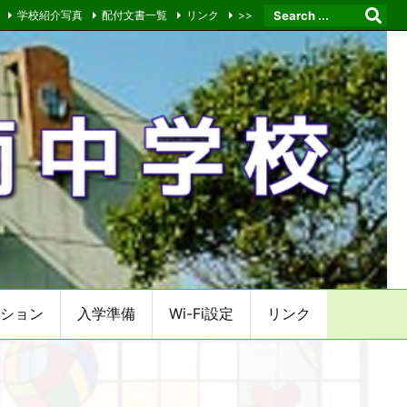
学校紹介写真
配付文書一覧
リンク
>>
ション
入学準備
Wi-Fi設定
リンク