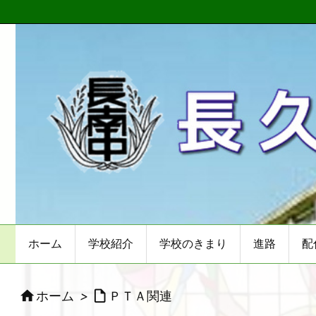
ホーム
学校紹介
学校のきまり
進路
配


ホーム
>
ＰＴＡ関連