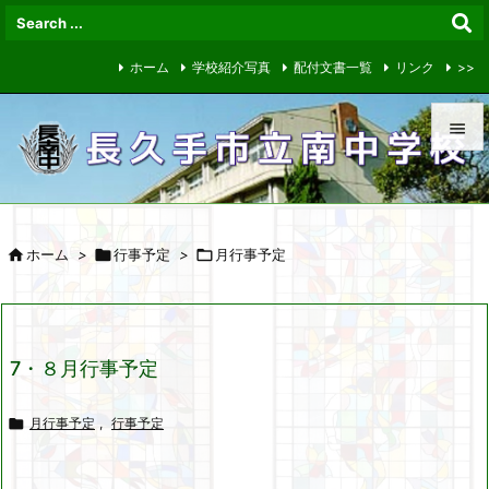
ホーム
学校紹介写真
配付文書一覧
リンク
>>


メニュ


ホーム
>

行事予定
>

月行事予定
サイド

前へ

7・８月行事予定
次へ


月行事予定
,
行事予定
検索