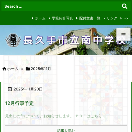
ホーム
学校紹介写真
配付文書一覧
リンク
>>


メニュ


ホーム
>

2025年11月
サイド

前へ

2025年11月20日

次へ
12月行事予定

見出しの件について、お知らせします。 ＰＤＦはこちら
検索
記事を読む