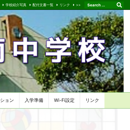
学校紹介写真
配付文書一覧
リンク
>>
ション
入学準備
Wi-Fi設定
リンク