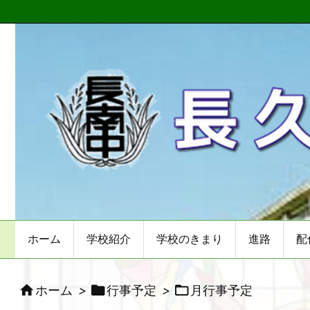
ホーム
学校紹介
学校のきまり
進路
配



ホーム
>
行事予定
>
月行事予定