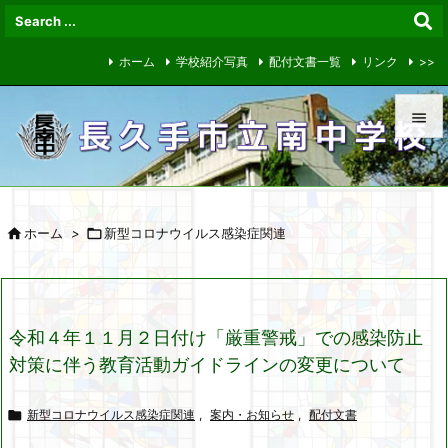
ホーム
学校紹介写真
配付文書一覧
リンク
>>


メニュ


ホーム
>

新型コロナウイルス感染症関連
サイド

前へ

令和４年１１月２日付け「厳重警戒」での感染防止
次へ
対策に伴う教育活動ガイドラインの変更について

検索

新型コロナウイルス感染症関連
,
案内・お知らせ
,
配付文書