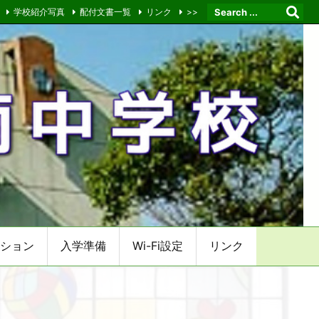
学校紹介写真
配付文書一覧
リンク
>>
ション
入学準備
Wi-Fi設定
リンク