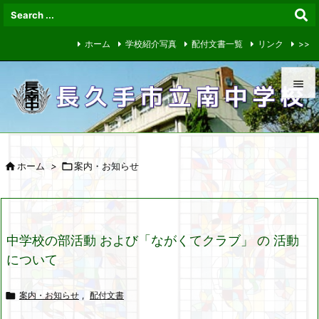
ホーム
学校紹介写真
配付文書一覧
リンク
>>


メニュ


ホーム
>

案内・お知らせ
サイド

前へ

中学校の部活動 および「ながくてクラブ」 の 活動
次へ
について

検索

案内・お知らせ
,
配付文書