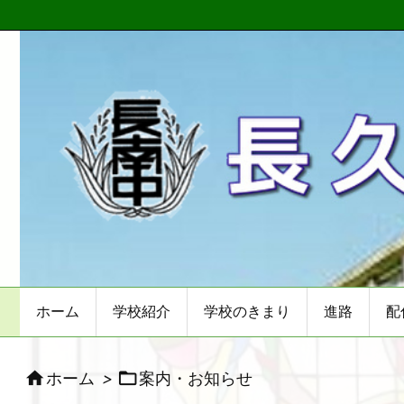
ホーム
学校紹介
学校のきまり
進路
配


ホーム
>
案内・お知らせ