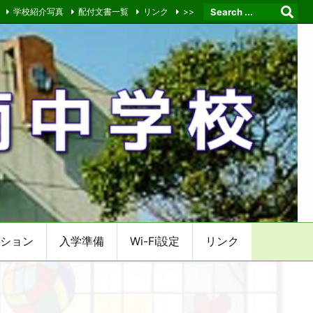
学校紹介写真
配付文書一覧
リンク
>>
ション
入学準備
Wi-Fi設定
リンク