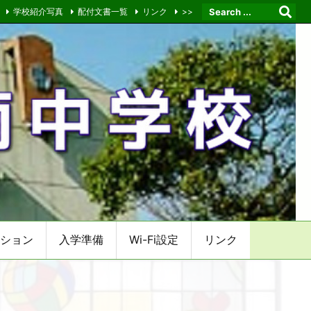
学校紹介写真
配付文書一覧
リンク
>>
ション
入学準備
Wi-Fi設定
リンク