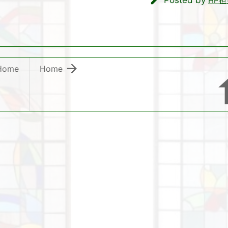

Posted by
HP担

Home
Home