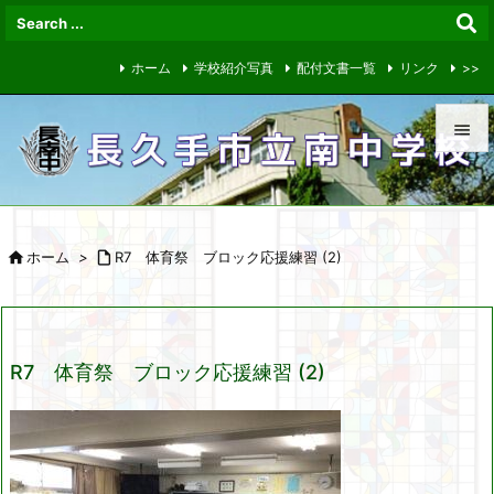
ホーム
学校紹介写真
配付文書一覧
リンク
>>


メニュ


ホーム
>

R7 体育祭 ブロック応援練習 (2)
サイド

前へ

R7 体育祭 ブロック応援練習 (2)
次へ

検索