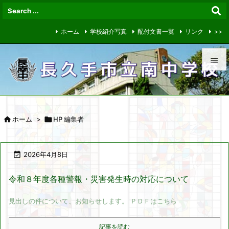
ホーム
学校紹介写真
配付文書一覧
リンク
>>


メニュ


ホーム
>

HP 編集者
サイド

前へ

2026年4月8日

次へ
令和８年度各種警報・災害発生時の対応について

見出しの件について、お知らせします。 ＰＤＦはこちら
検索
記事を読む