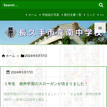
ホーム
学校紹介写真
配付文書一覧
リンク
>>


メニュ


ホーム
>

2024年5月17日
サイド

前へ

2024年5月17日

次へ
１年生 校外学習のスローガンが決まりました！

校外学習のスローガンが決まりました！！！ 「さぁ出発，友情の世界
検索
旅行へ～好奇心は国境を越え ...