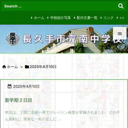
ホーム
学校紹介写真
配付文書一覧
リンク
>>


メニュ


ホーム
>

2025年4月10日
サイド

前へ

2025年4月10日

次へ
新学期２日目

本日は、１限に全校一斉でクレペリン検査が実施されました。どの子
検索
も真剣に、簡単な一桁の足しに ...