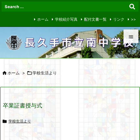
ホーム
学校紹介写真
配付文書一覧
リンク
>>


メニュ


ホーム
>

学校生活より
サイド

前へ

卒業証書授与式
次へ


学校生活より
検索