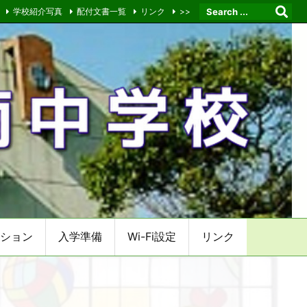
学校紹介写真
配付文書一覧
リンク
>>
ション
入学準備
Wi-Fi設定
リンク