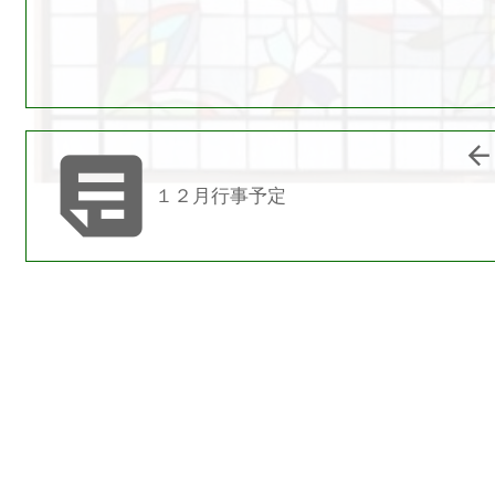


１２月行事予定