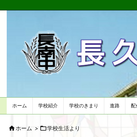
ホーム
学校紹介
学校のきまり
進路
配


ホーム
>
学校生活より