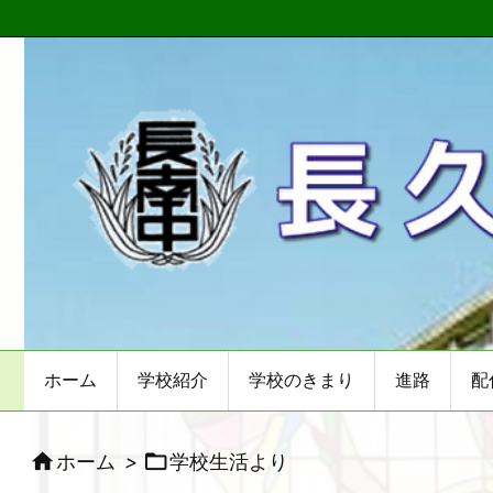
ホーム
学校紹介
学校のきまり
進路
配


ホーム
>
学校生活より