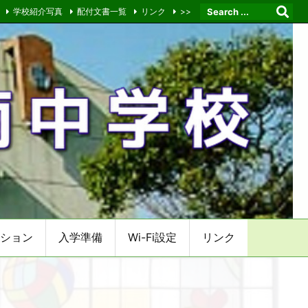
学校紹介写真
配付文書一覧
リンク
>>
ション
入学準備
Wi-Fi設定
リンク