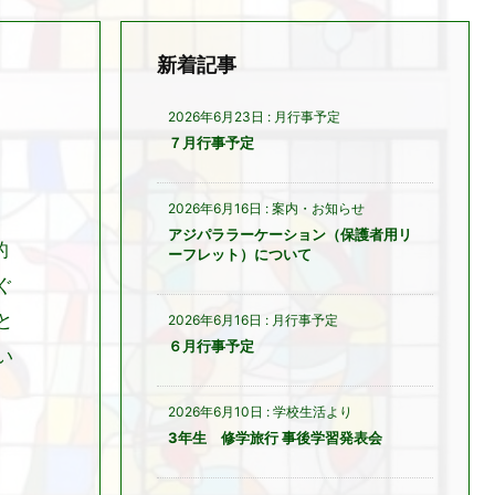
新着記事
2026年6月23日
:
月行事予定
７月行事予定
2026年6月16日
:
案内・お知らせ
アジパララーケーション（保護者用リ
的
ーフレット）について
ぐ
と
2026年6月16日
:
月行事予定
６月行事予定
い
2026年6月10日
:
学校生活より
3年生 修学旅行 事後学習発表会