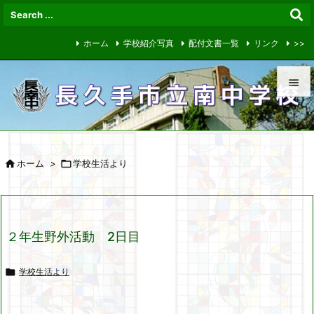
ホーム
学校紹介写真
配付文書一覧
リンク
>>


メニュ


ホーム
>

学校生活より
サイド

前へ

２年生野外活動 2日目
次へ


学校生活より
検索