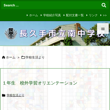
ホーム
学校紹介写真
配付文書一覧
リンク
>>


メニュ


ホーム
>

学校生活より
サイド

前へ

１年生 校外学習オリエンテーション
次へ


学校生活より
検索